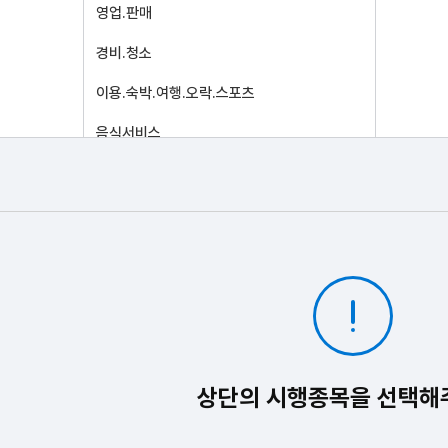
영업.판매
경비.청소
이용.숙박.여행.오락.스포츠
음식서비스
건설
광업자원
기계
재료
화학
섬유.의복
상단의 시행종목을 선택해
전기.전자