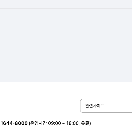
정보통신
식품.가공
인쇄.목재.가구.공예
농림어업
안전관리
환경.에너지
관련사이트
1644-8000
(운영시간 09:00 ~ 18:00, 유료)