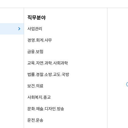
직무분야를 선택해주세요.
직무분야
사업관리
경영.회계.사무
금융.보험
교육.자연.과학.사회과학
법률.경찰.소방.교도.국방
보건.의료
사회복지.종교
문화.예술.디자인.방송
운전.운송