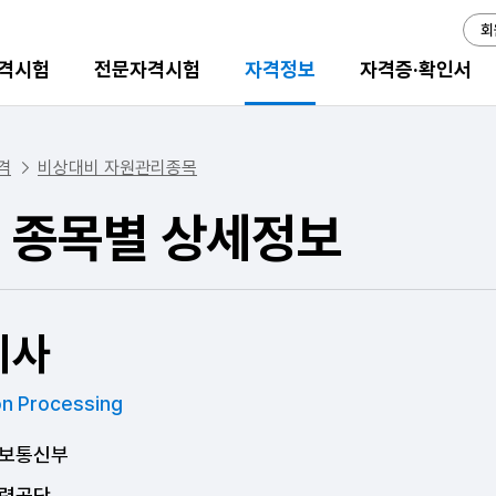
회
격시험
전문자격시험
자격정보
자격증·확인서
격
비상대비 자원관리종목
 종목별 상세정보
기사
on Processing
보통신부
력공단