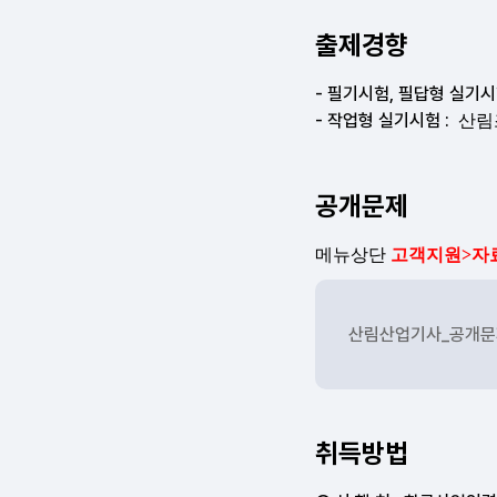
출제경향
공개문제
산림산업기사_공개문제
취득방법