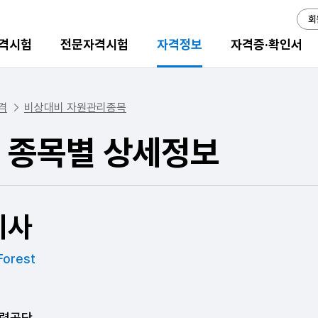
회
격시험
전문자격시험
자격정보
자격증·확인서
격
비상대비 자원관리종목
 종목별 상세정보
기사
 Forest
력공단