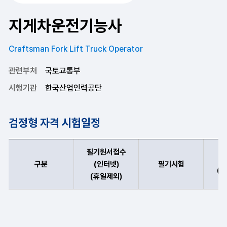
지게차운전기능사
Craftsman Fork Lift Truck Operator
관련부처
국토교통부
시행기관
한국산업인력공단
검정형 자격 시험일정
필기원서접수
구분
(인터넷)
필기시험
(
(휴일제외)
지게차운전기능사 구분,필기원서접수(인터넷)(휴일제외),필기시험(예