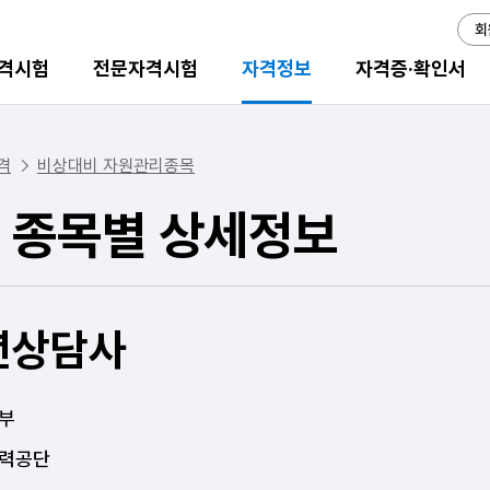
회
격시험
전문자격시험
자격정보
자격증·확인서
격
비상대비 자원관리종목
 종목별 상세정보
년상담사
부
력공단