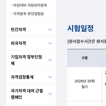
비상대비 자원관리종목
자격종목 변천일람표
시험일정
민간자격
(원서접수시간은 원서접
외국자격
기업자격 정부인정
구분
제
3급 청소년상담사 구
자격검정통계
2026년 25회
필기
국가자격 대여 근절
캠페인