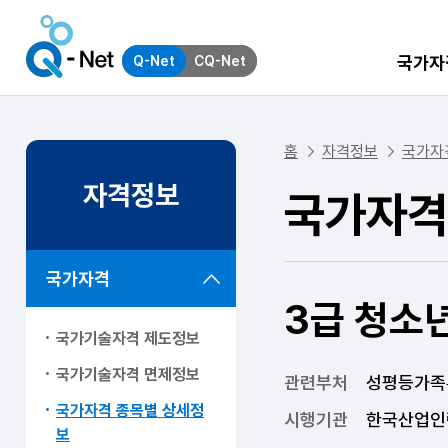
국가자
Q-Net
CQ-Net
홈
자격정보
국가자
자격정보
국가자격
국가자격
3급 청소
국가기술자격 제도정보
국가기술자격 면제정보
관련부처
성평등가족
국가자격 종목별 상세정
시행기관
한국산업인
보