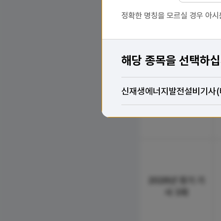
사 1회
정확한 명칭을 모르실 경우 아시는
해당 종목을 선택하십
2026년 정기 기
신재생에너지발전설비기사(
사 2회
2026년 정기 기
사 3회