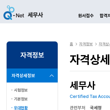
원서접수
합격
홈
자격정보
자격상
자격정보
자격상세
자격상세정보
세무사
시험정보
Certified Tax Acco
기본정보
관련부처
국세청
우대현황