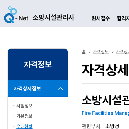
원서접수
합격
홈
자격정보
자격상
자격정보
자격상세
자격상세정보
소방시설
시험정보
Fire Facilities Mana
기본정보
관련부처
소방청
우대현황