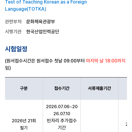
Test of Teaching Korean as a Foreign
Language(TOTKA)
관련부처
문화체육관광부
시행기관
한국산업인력공단
시험일정
(원서접수시간은 원서접수 첫날 09:00부터
마지막 날 18:00까지
임)
구분
접수기간
서류제출기간
한국어교육능력검정시험 구분,접수기간,서류제출기간,시험일정,의견제
2026.07.06~20
26.07.10
빈자리 추가접수
2026년 21회
20
기간
필기