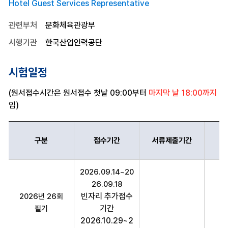
Hotel Guest Services Representative
관련부처
문화체육관광부
시행기관
한국산업인력공단
시험일정
(원서접수시간은 원서접수 첫날 09:00부터
마지막 날 18:00까지
임)
구분
접수기간
서류제출기간
호텔서비스사 구분,접수기간,서류제출기간,시험일정,의견제시기간,최
2026.09.14~20
26.09.18
빈자리 추가접수
2026년 26회
20
기간
필기
2026.10.29~2