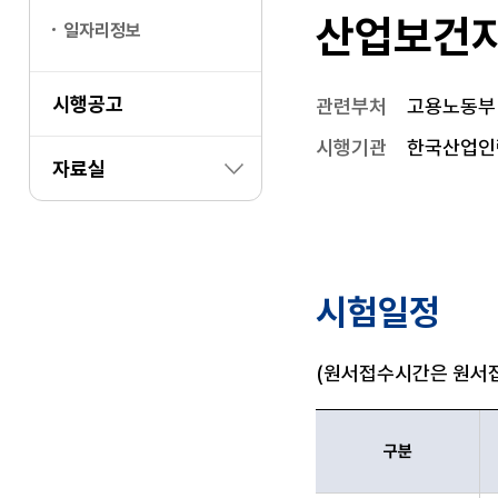
산업보건지
일자리정보
시행공고
관련부처
고용노동부
시행기관
한국산업인
자료실
시험일정
(원서접수시간은 원서접
구분