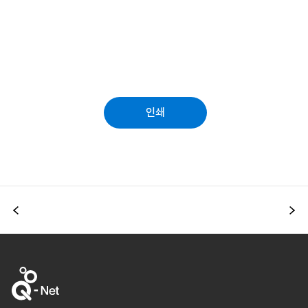
인쇄
이전
다