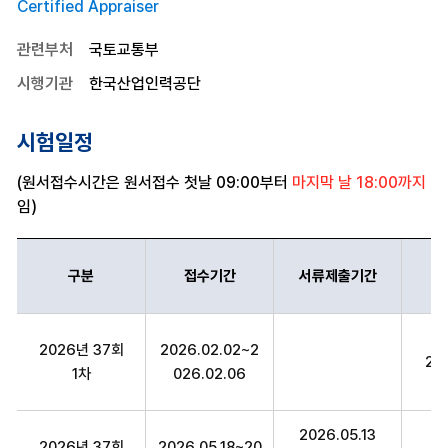
Certified Appraiser
관련부처
국토교통부
시행기관
한국산업인력공단
시험일정
(원서접수시간은 원서접수 첫날 09:00부터
마지막 날 18:00까지
임)
구분
접수기간
서류제출기간
감정평가사 구분,접수기간,서류제출기간,시험일정,의견제시기간,최종
2026년 37회
2026.02.02~2
20
1차
026.02.06
2026.05.13
2026년 37회
2026.05.18~20