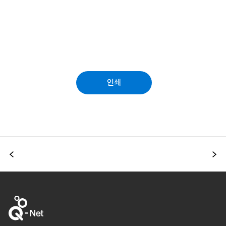
인쇄
이전
다