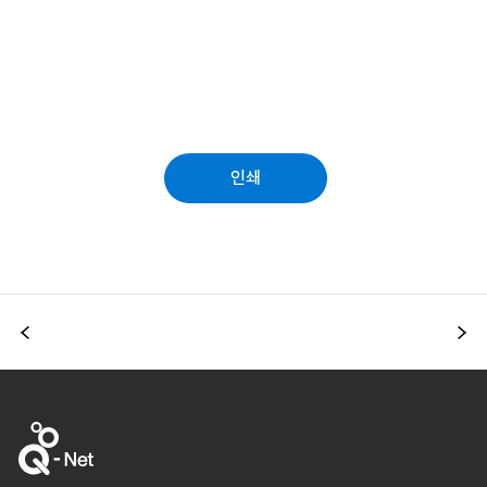
인쇄
이전
다