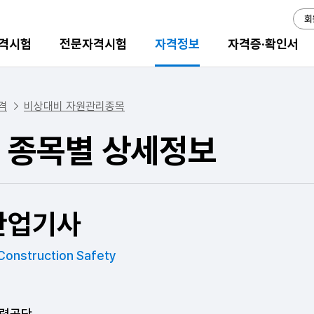
회
격시험
전문자격시험
자격정보
자격증·확인서
격
비상대비 자원관리종목
 종목별 상세정보
산업기사
 Construction Safety
력공단