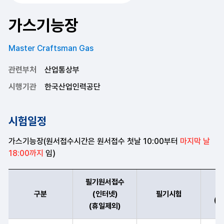
가스기능장
Master Craftsman Gas
관련부처
산업통상부
시행기관
한국산업인력공단
시험일정
가스기능장(원서접수시간은 원서접수 첫날 10:00부터
마지막 날
18:00까지
임)
필기원서접수
구분
(인터넷)
필기시험
(
(휴일제외)