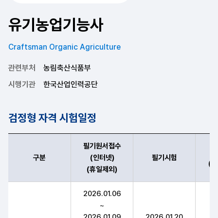
유기농업기능사
Craftsman Organic Agriculture
관련부처
농림축산식품부
시행기관
한국산업인력공단
검정형 자격 시험일정
필기원서접수
구분
(인터넷)
필기시험
(
(휴일제외)
유기농업기능사 구분,필기원서접수(인터넷)(휴일제외),필기시험(예정
2026.01.06
~
2026.01.09
2026.01.20