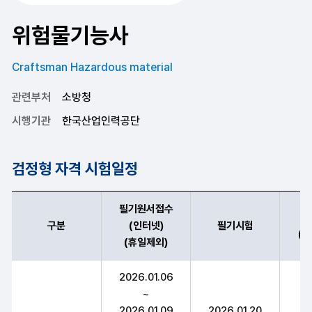
위험물기능사
Craftsman Hazardous material
관련부처
소방청
시행기관
한국산업인력공단
검정형 자격 시험일정
필기원서접수
구분
(인터넷)
필기시험
(
(휴일제외)
위험물기능사 구분,필기원서접수(인터넷)(휴일제외),필기시험(예정자
2026.01.06
~
2026.01.09
2026.01.20