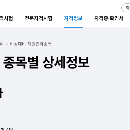
회
격시험
전문자격시험
자격정보
자격증·확인서
격
비상대비 자원관리종목
 종목별 상세정보
사
력공단