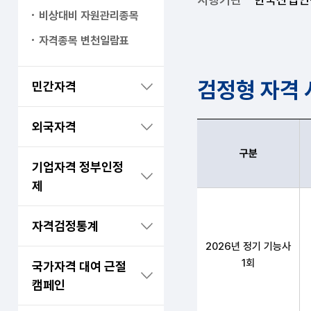
비상대비 자원관리종목
자격종목 변천일람표
검정형 자격
민간자격
외국자격
구분
기업자격 정부인정
제
산림기능사 구분,필기원
자격검정통계
2026년 정기 기능사
1회
국가자격 대여 근절
캠페인