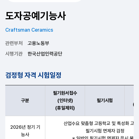
도자공예기능사
Craftsman Ceramics
관련부처
고용노동부
시행기관
한국산업인력공단
검정형 자격 시험일정
필기원서접수
구분
(인터넷)
필기시험
(
(휴일제외)
도자공예기능사 구분,필기원서접수(인터넷)(휴일제외),필기시험(예정
산업수요 맞춤형 고등학교 및 특성화 고
2026년 정기 기
필기시험 면제자 검정
능사
※ 일반인 필기시험 면제자 응시 불가