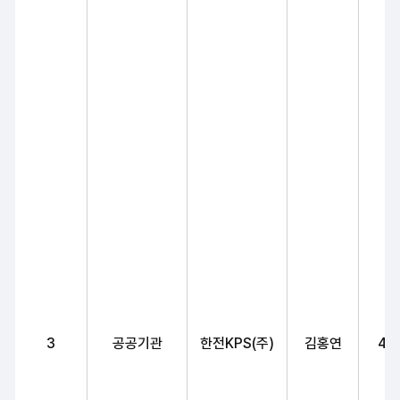
3
공공기관
한전KPS(주)
김홍연
40