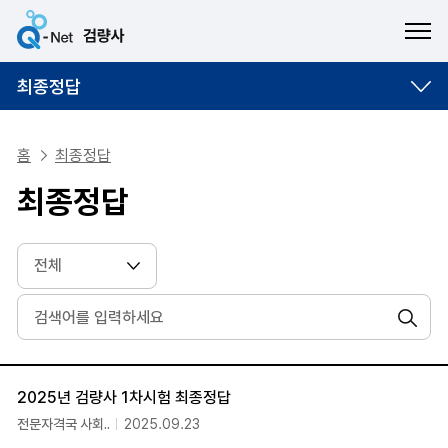
ME
최종정답
홈
최종정답
최종정답
검색
번호, 제목, 담당부서, 등록일 순으로 조회되는 자료실 안내표
2025년 검량사 1차시험 최종정답
전문자격국 사회..
2025.09.23