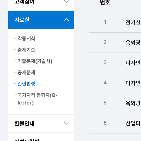
고객참여
번호
번호,제목,작성자,최종
자료실
전기설
1
각종서식
옥외광
2
출제기준
기출문제(기술사)
디자인
3
공개문제
디자인
4
관련법령
국가자격 동향지(Q-
옥외광
letter)
5
산업디
6
환불안내