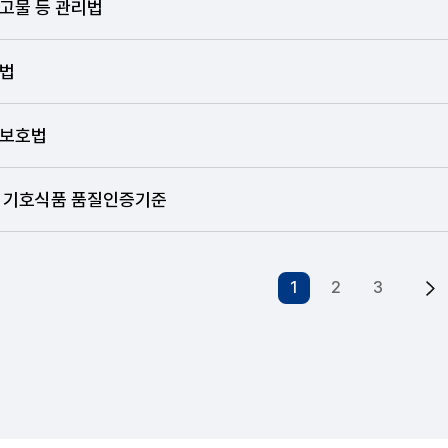
고물 등 관리법
법
보호법
 기호식품 품질인증기준
1
2
3