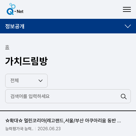
ME
정보공개
홈
가치드림방
검색
☆확대☆ 멀린코리아(레고랜드,서울/부산 아쿠아리움 동반 3인까지 입장료 할인) 가치드림서비스 제공
능력평가국 능력..
2026.06.23