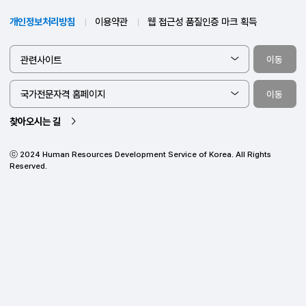
산업인력공단 지부지사 위치를
확인하세요.
44538 울산광역시 중구 종가로 345 한국산업인력공단
고객지원
1644-8000
(운영시간 09:00 ~ 18:00, 유료)
개인정보처리방침
이용약관
웹 접근성 품질인증 마크 획득
관련사이트
이