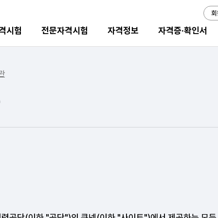
회
격시험
전문자격시험
자격정보
자격증·확인서
관
칙
)
인력공단(이하 "공단")의 큐넷(이하 "사이트")에서 제공하는 모