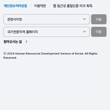
산업인력공단 지부지사 위치를
확인하세요.
44538 울산광역시 중구 종가로 345 한국산업인력공단
고객지원
1644-8000
(운영시간 09:00 ~ 18:00, 유료)
개인정보처리방침
이용약관
웹 접근성 품질인증 마크 획득
관련사이트
이
국가전문자격 홈페이지
이