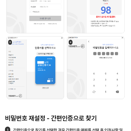
비밀번호 재설정 -
간편인증으로 찾기
간편인증으로 찾기를 선택한 경우 간편인증
매체를 선택 후 인적사항 및
1