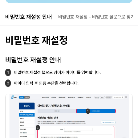
비밀번호 재설정 안내
비밀번호 재설정 - 비밀번호 질문으로 찾기
비밀번호 재설정
비밀번호 재설정 안내
비밀번호 재설정 탭으로 넘어가 아이디를
입력합니다.
1
아이디 입력 후 인증 수단을 선택합니다.
2