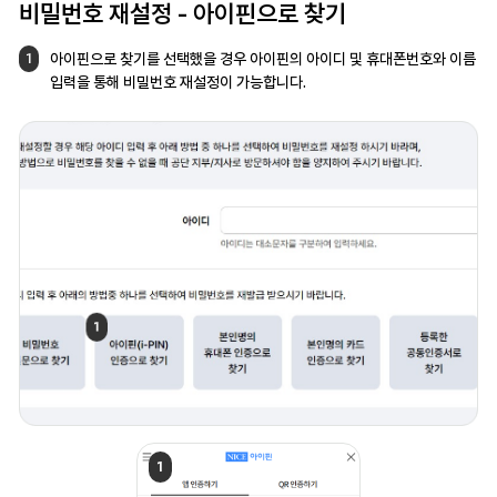
비밀번호 재설정
- 아이핀으로 찾기
아이핀으로 찾기를 선택했을 경우 아이핀의
아이디 및 휴대폰번호와 이름
1
입력을 통해
비밀번호 재설정이 가능합니다.