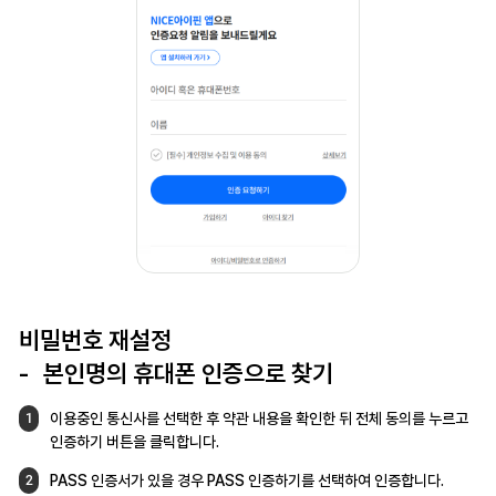
비밀번호 재설정
본인명의 휴대폰
인증으로 찾기
이용중인 통신사를 선택한 후 약관 내용을
확인한 뒤 전체 동의를 누르고
1
인증하기
버튼을 클릭합니다.
PASS 인증서가 있을 경우 PASS 인증하기를
선택하여 인증합니다.
2