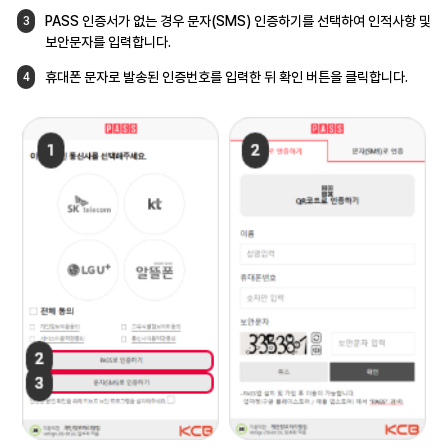
PASS 인증서가 없는 경우 문자(SMS)
인증하기를 선택하여 인적사항 및
3
보안문자를
입력합니다.
휴대폰 문자로 발송된 인증번호를 입력한 뒤
확인 버튼을 클릭합니다.
4