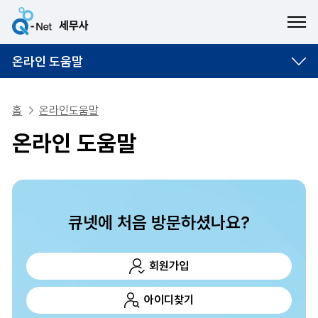
ME
온라인 도움말
홈
온라인도움말
온라인 도움말
큐넷에 처음 방문하셨나요?
회원가입
아이디찾기