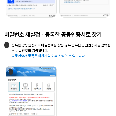
비밀번호 재설정 -
등록한 공동인증서로 찾기
등록한 공동인증서로 비밀번호를 찾는 경우
등록한 공인인증서를 선택한
1
뒤 비밀번호를
입력합니다.
공동인증서 등록은 회원가입
이후 진행할 수 있습니다.