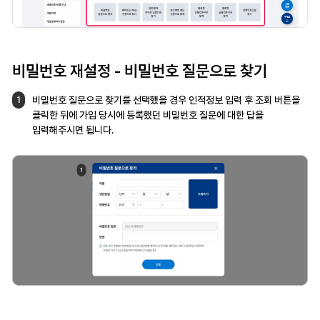
비밀번호 재설정
- 비밀번호 질문으로 찾기
비밀번호 질문으로 찾기를 선택했을 경우
인적정보 입력 후 조회 버튼을
1
클릭한 뒤에
가입 당시에 등록했던 비밀번호 질문에 대한
답을
입력해주시면 됩니다.