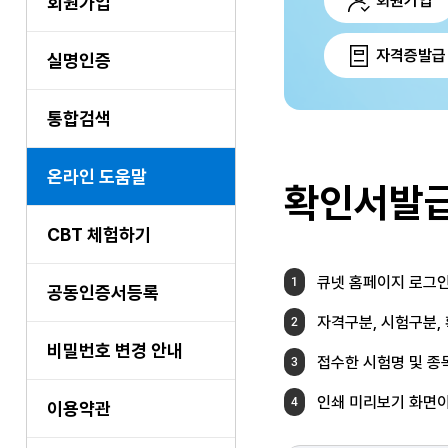
회원가입
회원가입
자격증발급
실명인증
통합검색
온라인 도움말
확인서발
CBT 체험하기
큐넷 홈페이지 로그인
1
공동인증서등록
자격구분, 시험구분,
2
비밀번호 변경 안내
접수한 시험명 및 종
3
인쇄 미리보기 화면이
4
이용약관