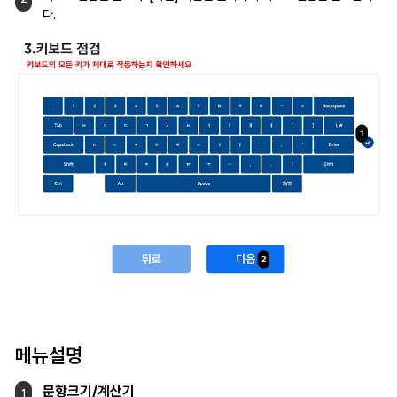
다.
메뉴설명
문항크기/계산기
1