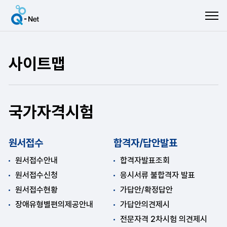
ME
사이트맵
국가자격시험
원서접수
합격자/답안발표
원서접수안내
합격자발표조회
원서접수신청
응시서류 불합격자 발표
원서접수현황
가답안/확정답안
장애유형별편의제공안내
가답안의견제시
전문자격 2차시험 의견제시