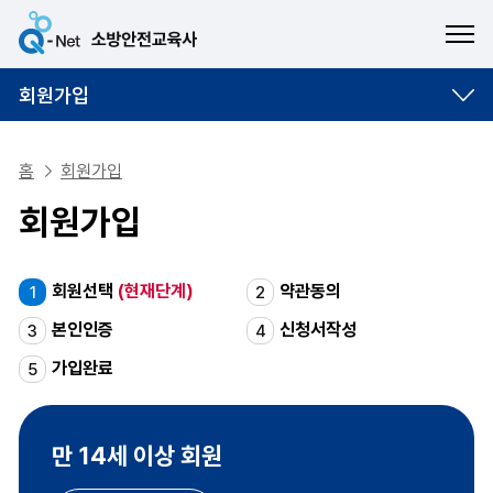
ME
회원가입
홈
회원가입
회원가입
회원선택
(현재단계)
약관동의
1
2
본인인증
신청서작성
3
4
가입완료
5
만 14세 이상 회원