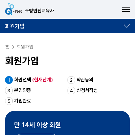
ME
회원가입
홈
회원가입
회원가입
회원선택
(현재단계)
약관동의
1
2
본인인증
신청서작성
3
4
가입완료
5
만 14세 이상 회원