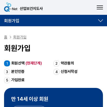
ME
회원가입
홈
회원가입
회원가입
회원선택
(현재단계)
약관동의
1
2
본인인증
신청서작성
3
4
가입완료
5
만 14세 이상 회원