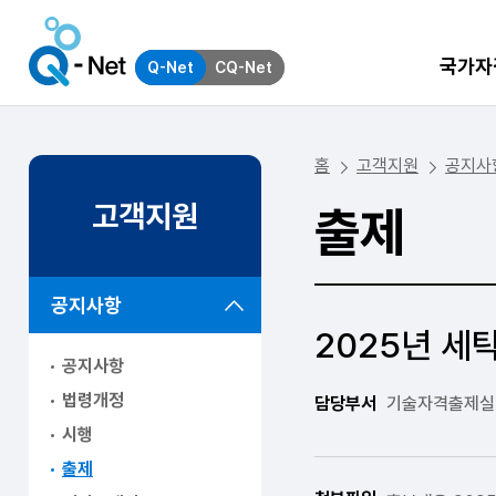
국가자
Q-Net
CQ-Net
홈
고객지원
공지사
고객지원
출제
공지사항
2025년 세
공지사항
법령개정
담당부서
기술자격출제실
시행
출제