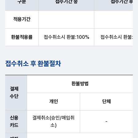
구분
접수기간 중
접수기간 후
구분, 접수기간중, 접수기간후, 회별시험시작 4일전, 회별시험시작일
적용기간
환불적용률
접수취소시 환불:100%
접수취소시 환불:5
접수취소 후 환불절차
결제수단, 신용카드, 계좌이체, 가상계좌 순으로 접수취소 후 환불절
환불방법
결제
수단
개인
단체
신용
결제취소(승인/매입취
-
카드
소)