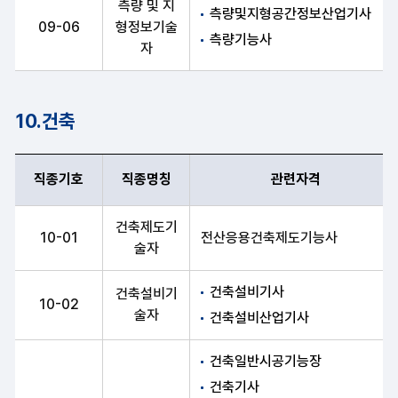
측량 및 지
측량및지형공간정보산업기사
09-06
형정보기술
측량기능사
자
10.건축
직종기호
직종명칭
관련자격
직종기호, 직종명칭, 관련자격 항목 순으로 건축 안내표
건축제도기
10-01
전산응용건축제도기능사
술자
건축설비기사
건축설비기
10-02
술자
건축설비산업기사
건축일반시공기능장
건축기사