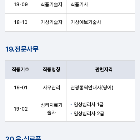
18-09
식품기술자
식품기사
18-10
기상기술자
기상예보기술사
19.전문사무
직종기호
직종명칭
관련자격
직종기호, 직종명칭, 관련자격 항목 순으로 전문사무 안내표
19-01
사무관리
관광통역안내사(영어)
임상심리사 1급
심리치료기
19-02
술자
임상심리사 2급
20.음·식료품