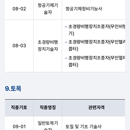
항공기체기
08-02
항공기체정비기능사
술자
초경량비행장치조종자(무인비행
기)
초경량비행장치조종자(무인헬리
초경량비행
08-03
콥터)
장치기술자
초경량비행장치조종자(무인멀티
콥터)
9.토목
직종기호
직종명칭
관련자격
직종기호, 직종명칭, 관련자격 항목 순으로 토목 안내표
일반토목기
09-01
토질 및 기초 기술사