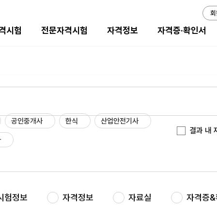
회
격시험
전문자격시험
자격정보
자격증·확인서
공인중개사
한식
산업안전기사
결과 내
사
시험정보
자격정보
자료실
자격증&