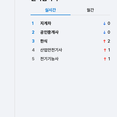
실시간
월간
1
지게차
0
순위
2
공인중개사
0
순위
3
한식
2
순위
4
산업안전기사
1
순위
5
전기기능사
1
순위
더보기