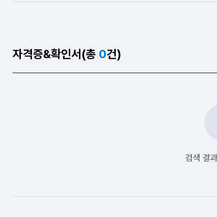
자격증&확인서(총
0
건)
검색 결과