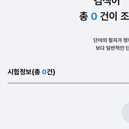
검색어 “
총
0
건이 
단어의 철자가 정
보다 일반적인 
시험정보(총
0
건)