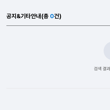
공지&기타안내(총
0
건)
검색 결과