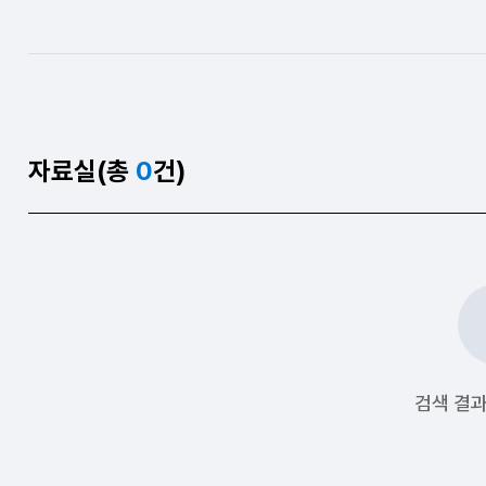
자료실(총
0
건)
검색 결과