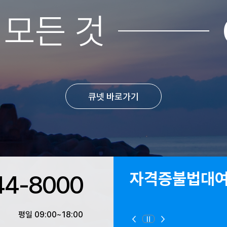
 모든 것
큐넷 바로가기
자격증불법대
44-8000
평일 09:00~18:00
정지
이전
다음