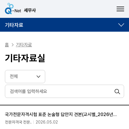
ME
기타자료
홈
기타자료
기타자료실
검색
번호, 제목, 담당부서, 등록일 순으로 조회되는 자료실 안내표
국가전문자격시험 표준 논술형 답안지 견본(교시별_2026년 버전)
전문자격국 전문..
2026.05.02